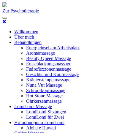
Zur Psychotherapie
Willkommen
Über mich
Behandlungen
Energieinsel am Arbeitsplatz
Aromamassage
Beauty-Queen Massage
Entschlackungsmassage
Fußreflexzonenmassage
Gesichts- und Kopfmassage
Kräuterstempelmassage
Nuna Vut Massage
Schröpfkopfmassage
Hot Stone Massage
Ohrkerzenmassage
LomiLomi Massage
LomiLomi Sitzungen
LomiLomi für Zwei
Ho’oponopono LomiLomi
Aloha e Hawaii