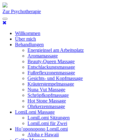
Zur Psychotherapie
Willkommen
Über mich
Behandlungen
Energieinsel am Arbeitsplatz
Aromamassage
Beauty-Queen Massage
Entschlackungsmassage
Fußreflexzonenmassage
Gesichts- und Kopfmassage
Kräuterstempelmassage
Nuna Vut Massage
Schröpfkopfmassage
Hot Stone Massage
Ohrkerzenmassage
LomiLomi Massage
LomiLomi Sitzungen
LomiLomi für Zwei
Ho’oponopono LomiLomi
Aloha e Hawaii